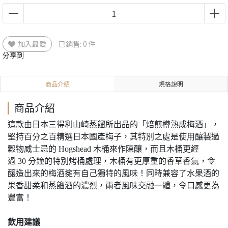
加入最愛
已銷售: 0 件
分享到
商品介紹
規格說明
商品介紹
這款由日本三得利山崎蒸餾所出品的「焙煎樽熟成梅酒」，
堅持百分之百精選日本國產梅子，其特別之處是使用釀製過
穀物威士忌的 Hogshead 木桶來作陳釀，而且木桶更經
過 30 分鐘的特別烤桶處理，木桶有更厚重的香草香氣，令
釀造出來的梅酒擁有自己獨特的風味！同時兼容了水果酒的
果香甜柔和蒸餾酒的濃烈，兩者風味交融一體，令口感更為
豐富！
飲用建議