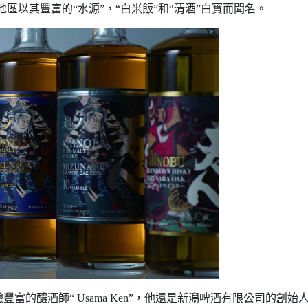
該地區以其豐富的“水源”，“白米飯”和“清酒”白寶而聞名。
富的釀酒師“ Usama Ken”，他還是新潟啤酒有限公司的創