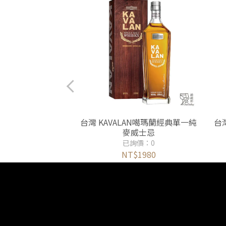
版山櫻花木桶威士
台灣 KAVALAN噶瑪蘭經典單一純
台
忌
麥威士忌
詢價：0
已詢價：0
$1950
NT$1980