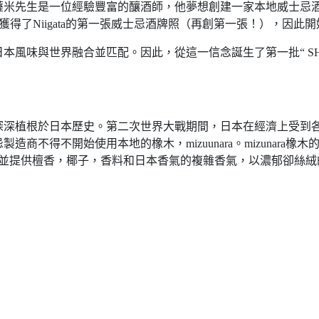
薩米先生是一位經驗豐富的釀酒師，他夢想創建一家本地威士忌
獲得了Niigata的第一張威士忌酒牌照（再創第一張！），因此
與世界融合並匹配。因此，從這一信念誕生了第一批“ SHINOBU M
深深植根於日本歷史。第二次世界大戰期間，日本在經濟上受到
商不得不開始使用本地的橡木，mizuunara。mizunara橡
，並提供檀香，椰子，香料和日本香氣的複雜香氣，以濃郁卻絲