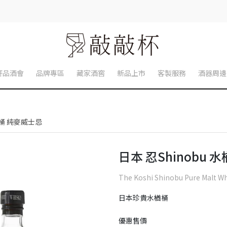
軒品酒會
品牌專區
藏家酒窖
新品上市
客製服務
酒器周邊
楢桶 純麥威士忌
日本 忍Shinobu
The Koshi Shinobu Pure Malt W
日本珍貴水楢桶
優惠售價