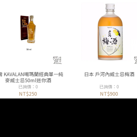
灣 KAVALAN噶瑪蘭經典單一純
日本 戶河內威士忌梅酒
麥威士忌50ml迷你酒
已詢價：0
已詢價：0
NT$250
NT$900
查詢
關於我們
我的帳戶