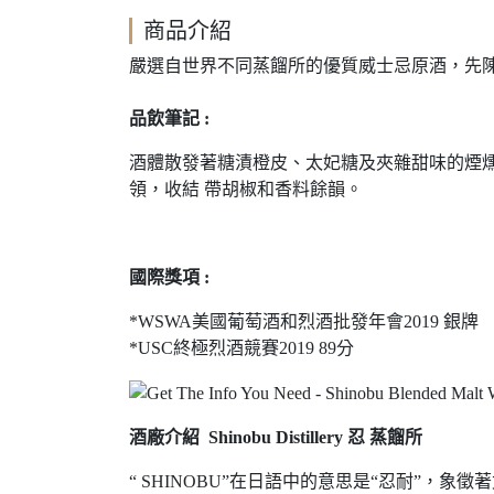
商品介紹
嚴選自世界不同蒸餾所的優質威士忌原酒，先陳
品飲筆記 :
酒體散發著糖漬橙皮、太妃糖及夾雜甜味的煙燻
領，收結 帶胡椒和香料餘韻。
國際獎項 :
*WSWA美國葡萄酒和烈酒批發年會2019 銀牌
*USC終極烈酒競賽2019 89分
酒廠介紹 Shinobu Distillery 忍 蒸餾所
“ SHINOBU”在日語中的意思是“忍耐”，