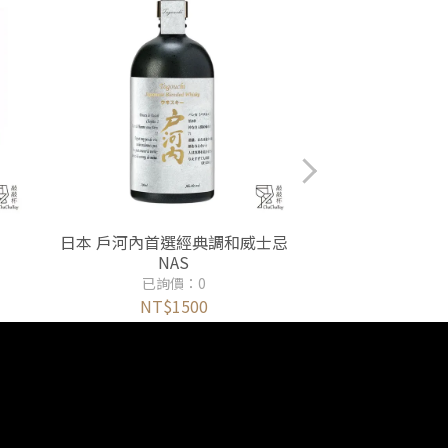
日本 戶河內首選經典調和威士忌
台灣 噶瑪蘭經典
NAS
(瑕疵
已詢價：0
已詢價
NT$1500
NT$3