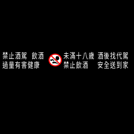
查詢
關於我們
我的帳戶
禁止酒駕
飲酒
未滿十八歲
酒後找代駕
過量有害健康
禁止飲酒
安全送到家
客服時間： 12:00-23:00
客服專線：0920258097
信箱：chachabayinfo@gmail.com
客服傳真：0225813838
Copyright ©
敲敲杯ChaChaBay｜找酒敲EZ｜您貼心的選酒顧問
品酒會規畫專家
All Rights Reserved.
Designed by
CYBERBIZ
.