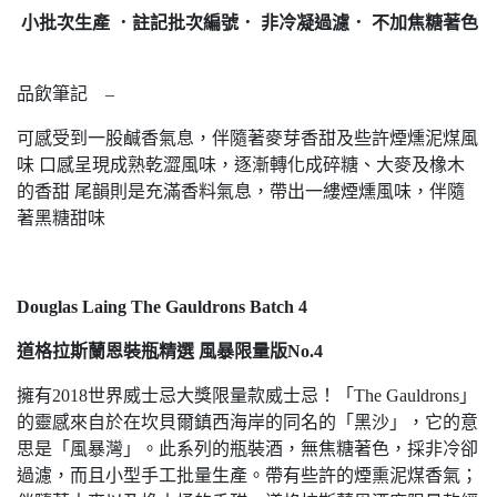
小批次生產 ．註記批次編號． 非冷凝過濾． 不加焦糖著色
品飲筆記 –
可感受到一股鹹香氣息，伴隨著麥芽香甜及些許煙燻泥煤風
味 口感呈現成熟乾澀風味，逐漸轉化成碎糖、大麥及橡木
的香甜 尾韻則是充滿香料氣息，帶出一縷煙燻風味，伴隨
著黑糖甜味
Douglas Laing The Gauldrons Batch 4
道格拉斯蘭恩裝瓶精選 風暴限量版No.4
擁有2018世界威士忌大獎限量款威士忌！「The Gauldrons」
的靈感來自於在坎貝爾鎮西海岸的同名的「黑沙」，它的意
思是「風暴灣」。此系列的瓶裝酒，無焦糖著色，採非冷卻
過濾，而且小型手工批量生產。帶有些許的煙熏泥煤香氣；