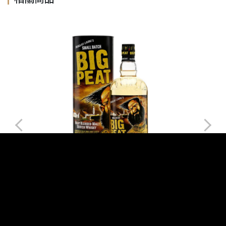
限
蘇格蘭 道格拉斯蘭恩 泥煤哥威士忌
已詢價：0
NT$1350