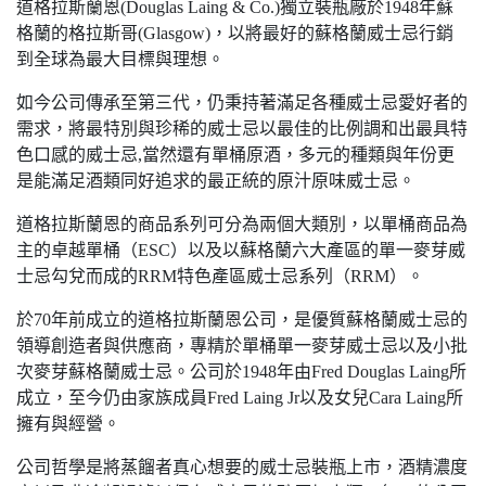
道格拉斯蘭恩(Douglas Laing & Co.)獨立裝瓶廠於1948年蘇
格蘭的格拉斯哥(Glasgow)，以將最好的蘇格蘭威士忌行銷
到全球為最大目標與理想。
如今公司傳承至第三代，仍秉持著滿足各種威士忌愛好者的
需求，將最特別與珍稀的威士忌以最佳的比例調和出最具特
色口感的威士忌,當然還有單桶原酒，多元的種類與年份更
是能滿足酒類同好追求的最正統的原汁原味威士忌。
道格拉斯蘭恩的商品系列可分為兩個大類別，以單桶商品為
主的卓越單桶（ESC）以及以蘇格蘭六大產區的單一麥芽威
士忌勾兌而成的RRM特色產區威士忌系列（RRM）。
於70年前成立的道格拉斯蘭恩公司，是優質蘇格蘭威士忌的
領導創造者與供應商，專精於單桶單一麥芽威士忌以及小批
次麥芽蘇格蘭威士忌。公司於1948年由Fred Douglas Laing所
成立，至今仍由家族成員Fred Laing Jr以及女兒Cara Laing所
擁有與經營。
公司哲學是將蒸餾者真心想要的威士忌裝瓶上市，酒精濃度