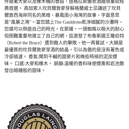
伴隨著大麥以及橡木桶的香甜，道格拉斯蘭恩酒廠限量款經
典首選。 高加索人坎貝爾敦麥芽蘇格蘭威士忌講述了坎貝
爾敦西海岸同名的黑暗，暴風雨小海灣的故事，字面意思
是"風暴之灣"。當您踏上The Gauldrons乾淨細膩的沙灘時，
您還可以倒退自己的時光。在那邊，一頭蜘蛛以極大的耐心
但困難重重地建立了自己的網，這激發了布魯斯國王羅伯特
（Robert the Bruce）遭到敵人的擊敗，他一再嘗試。大鍋是
最優質的坎貝爾敦麥芽酒的結晶，引以為傲的是沒有著色或
冷卻過濾。 香氣:聞到干鹹的甜麥片和晚些時候的泥炭煙
味。 口感:大麥和橡木。 餘韻:溫暖的香料味使煙熏和岩池散
發出暗糖般的甜味。