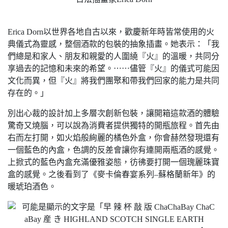
Erica Dorn以世界各地自古以來，歡慶新年時皆常使用的火
典儀式為靈感，整個酒款的包裝的抽象插畫。她表示：「我
們總是和家人、朋友和親愛的人圍繞『火』的溫暖，共同分
享過去的記憶和未來的希望。⋯⋯儘管『火』的儀式可能因
文化而異，但『火』將我們團聚和帶我們回家的能力是共同
存在的。」
別出心裁的設計加上多層次創新包裝，讓開箱這款酒的體驗
驚奇又燒腦，可以說為消費者提供獨特的開瓶旅程。首先由
右而左打開，如火焰般絢麗的橘色外盒，你會赫然發現還有
一個藍色的內盒，色調的反差會讓你有連開兩瓶酒的感覺。
上掀式的藍色內盒充滿優雅姿態，彷彿要打開一個瑰麗珠寶
盒的感覺。之後看到了《麥卡倫春宴系列–蘇格蘭新年》的
暖琥珀酒色。