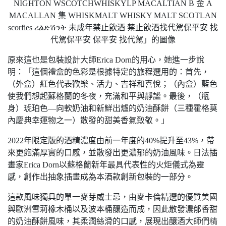
原來這也是包裝設計大師Erica Dorn的用心，她進一步說
明：「這個禮盒的色彩是根據特定的旅程選用的：首先，
（外盒）紅色代表歡樂、活力、吉祥和喜悅；（內盒）藍色
使我們想起蘇格蘭的冬夜，充滿和平與靜謐。最後，（瓶
身）琥珀色—向軟奶油和新鮮出爐的奶油酥餅（三種霍格莫
內慶典幸運物之一）散發的甜美香氣致敬。」
2022年限定版的酒精濃度由前一年度的40%提升至43%，帶
來更飽滿厚實的口感，並散發出更濃郁的奶油風味。日法插
畫家Erica Dorn以蘇格蘭新年最具代表性的火炬儀式為靈
感，創作出抽象插畫成為本酒款創新包裝的一部分。
這款風味獨具的單一麥芽威士忌，由麥卡倫精選的優質美國
與歐洲雪莉橡木桶以及波本桶釀造而成，因此散發濃郁香甜
的奶油酥餅風味，其柔潤絲滑的口感，展現出釀酒大師們精