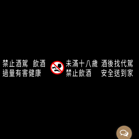
關於我們
我的帳戶
客服時間： 12:00-23:00
客服專線：0920258097
信箱：chachabayinfo@gmail.com
客服傳真：0225813838
禁止酒駕
飲酒
未滿十八歲
酒後找代駕
過量有害健康
禁止飲酒
安全送到家
Copyright ©
敲敲杯ChaChaBay｜找酒敲EZ｜您貼心的選酒顧問
品酒會規畫專家
All Rights Reserved.
Designed by
CYBERBIZ
.