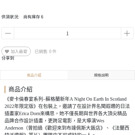
供貨狀況:
尚有庫存 6
加入最愛
已銷售: 0 件
分享到
商品介紹
規格說明
商品介紹
《麥卡倫春宴系列–蘇格蘭新年A Night On Earth In Scotland
2022年限定版》在包裝上，邀請了在設計界名聞遐邇的日法
插畫家Erica Dorn來構思，她不僅長期與世界各大頂尖精品
品牌合作設計插畫，更跨足電影，是大導演Wes
Anderson（曾拍過《歡迎來到布達佩斯大飯店》、《法蘭西