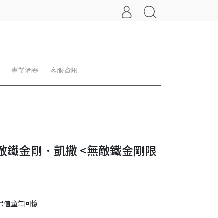
專業酒器
客服資訊
 x 無敵鐵金剛．凱撒 <無敵鐵金剛限
保值童年回憶