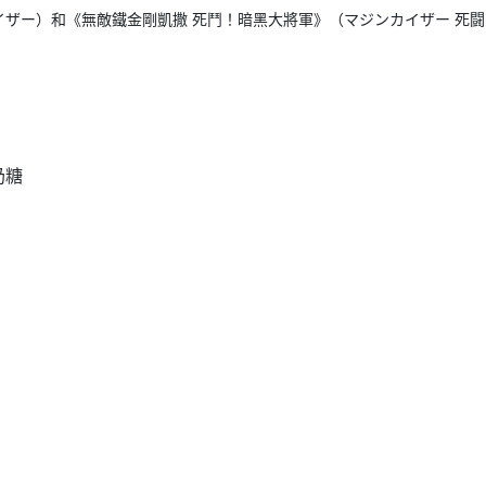
ザー）和《無敵鐵金剛凱撒 死鬥！暗黑大將軍》（マジンカイザー 死闘
奶糖