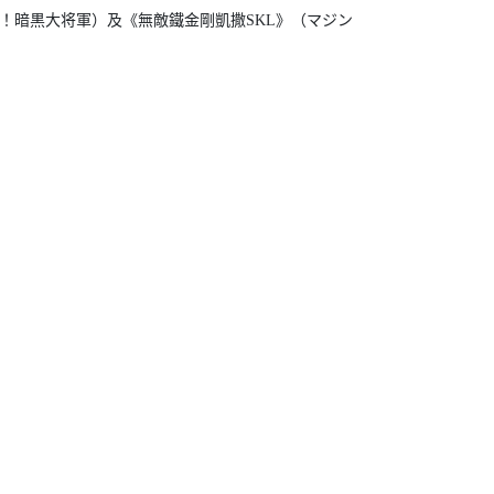
！暗黒大将軍）及《無敵鐵金剛凱撒SKL》（マジン