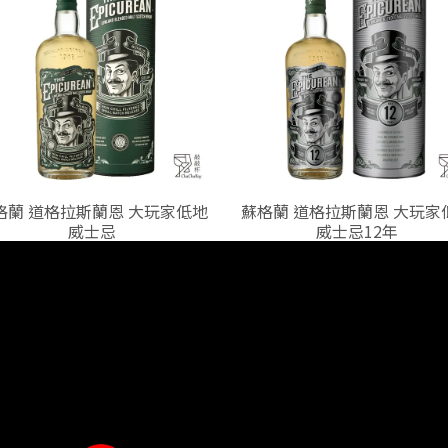
格蘭 道格拉斯蘭恩 大玩家低地
蘇格蘭 道格拉斯蘭恩 大玩家
威士忌
威士忌12年
已詢價：0
已詢價：36
NT$1450
NT$1680
查詢
關於我們
我的帳戶
客服專線：0920258097
信箱：chachabayinfo@gmail.com