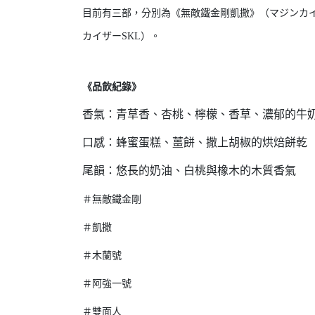
目前有三部，分別為《無敵鐵金剛凱撒》（マジンカイ
カイザーSKL）。
《品飲紀錄》
香氣：青草香、杏桃、檸檬、香草、濃郁的牛
口感：蜂蜜蛋糕、薑餅、撒上胡椒的烘焙餅乾
尾韻：悠長的奶油、白桃與橡木的木質香氣
＃無敵鐵金剛
＃凱撒
＃木蘭號
＃阿強一號
＃雙面人