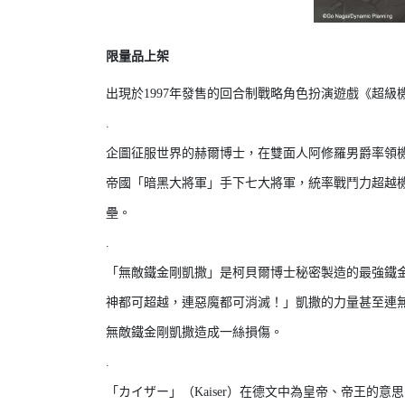
限量品上架
出現於1997年發售的回合制戰略角色扮演遊戲《超
.
企圖征服世界的赫爾博士，在雙面人阿修羅男爵率領
帝國「暗黑大將軍」手下七大將軍，統率戰鬥力超越
壘。
.
「無敵鐵金剛凱撒」是柯貝爾博士秘密製造的最強鐵
神都可超越，連惡魔都可消滅！」凱撒的力量甚至連無
無敵鐵金剛凱撒造成一絲損傷。
.
「カイザー」（Kaiser）在德文中為皇帝、帝王