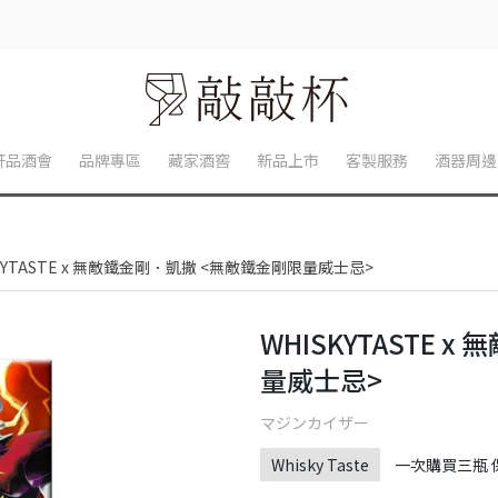
軒品酒會
品牌專區
藏家酒窖
新品上市
客製服務
酒器周邊
SKYTASTE x 無敵鐵金剛．凱撒 <無敵鐵金剛限量威士忌>
WHISKYTASTE
量威士忌>
マジンカイザー
Whisky Taste
一次購買三瓶 