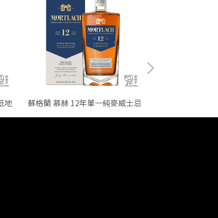
低地
蘇格蘭 慕赫 12年單一純麥威士忌
蘇格蘭 雅柏 阿
芽威
已詢價：0
已詢價
NT$1450
NT$2
客服傳真：0225813838