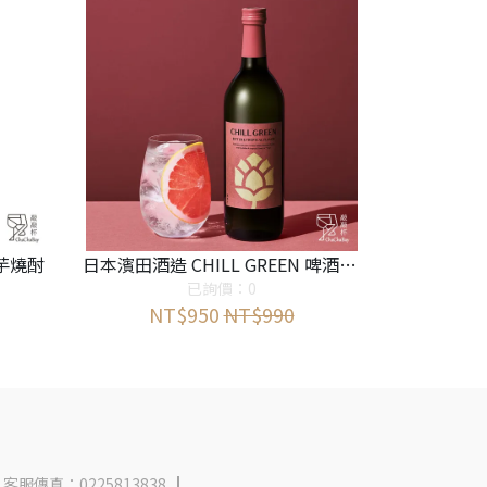
熟芋燒酎
日本濱田酒造 CHILL GREEN 啤酒花麥燒酎
已詢價：0
NT$950
NT$990
客服傳真：0225813838