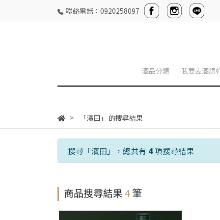
聯絡電話：0920258097
酒品分類
我要去酒語
「濱田」 的搜尋結果
搜尋「
濱田
」，總共有
4
項搜尋結果
商品搜尋結果
4
筆