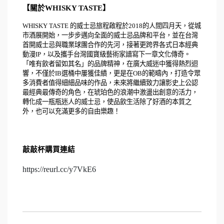
【關於WHISKY TASTE】
WHISKY TASTE 的威士忌旅程啟程於2018的人間四月天，從城
市酒展開始，一步步邁向全面的威士忌品牌和平台，並在台灣
首開威士忌與職業球團合作的先河，接著更跨界各式日本經典
動漫IP，以及攜手台灣國寶級藝術家譜寫下一章文化傳奇。
「唯有飲者留如其名」的品牌精神，在廣大威迷中獲得熱烈迴
響，不僅於IB選桶中屢獲佳績，更是在OB的範疇內，打造令眾
多消費者值得細細品味的作品，未來將繼續致力讓影史上公認
最經典最傳奇的角色，在琥珀色的浪潮中激盪出創意的活力，
轉化成一瓶瓶迷人的威士忌，使品飲生活除了好酒的本質之
外，也可以充滿更多的自由樂趣！
敲敲杯購買連結
https://reurl.cc/y7VkE6