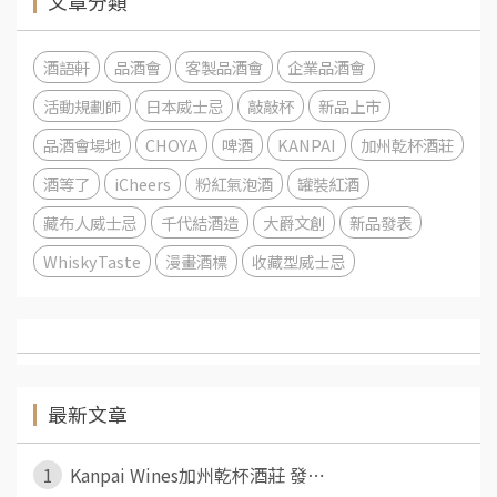
文章分類
酒語軒
品酒會
客製品酒會
企業品酒會
活動規劃師
日本威士忌
敲敲杯
新品上市
品酒會場地
CHOYA
啤酒
KANPAI
加州乾杯酒莊
酒等了
iCheers
粉紅氣泡酒
罐裝紅酒
藏布人威士忌
千代結酒造
大爵文創
新品發表
WhiskyTaste
漫畫酒標
收藏型威士忌
最新文章
1
Kanpai Wines加州乾杯酒莊 發⋯