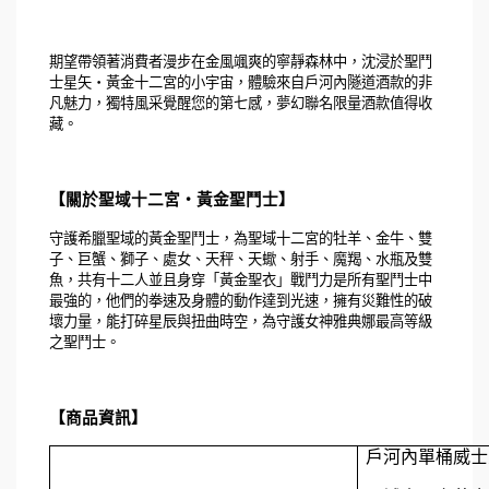
期望帶領著消費者漫步在金風颯爽的寧靜森林中，沈浸於聖鬥
士星矢・黃金十二宮的小宇宙，體驗來自戶河內隧道酒款的非
凡魅力，獨特風采覺醒
您的第七感
，夢幻聯名限量酒款值得收
藏。
【關於聖域十二宮
・
黃金聖鬥士】
守護希臘聖域的黃金聖鬥士，為聖域十二宮的牡羊、金牛、雙
子、巨蟹、獅子、處女、天秤、天蠍、射手、魔羯、水瓶及雙
魚，共有十二人並且身穿「黃金聖衣」戰鬥力是所有聖鬥士中
最強的，他們的拳速及身體的動作達到光速，擁有災難性的破
壞力量，能打碎星辰與扭曲時空，為守護女神雅典娜最高等級
之聖鬥士。
【商品資訊】
戶河內單桶威士忌 