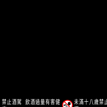
禁止酒駕
飲酒過量有害健
未滿十八歲
禁