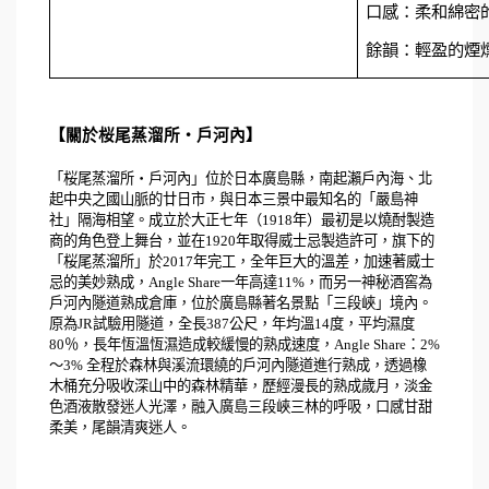
口感：柔和綿密
餘韻：輕盈的煙
【關於
桜
尾蒸溜所
・戶河內】
「
桜
尾蒸溜所
・戶河內」位於日本廣島縣，南起瀨戶內海、北
起中央之國山脈的
廿日市
，與日本三景中最知名的「嚴島神
社」隔海相望。成立於大正七年（1918年）最初是以燒酎製造
商的角色登上舞台，並在1920年取得威士忌製造許可，旗下的
「
桜
尾蒸溜所」於
2017
年完工，全年巨大的溫差，加速著威士
忌的美妙熟成，
Angle Share一年高達11%，
而
另一神秘酒窖為
戶河內隧道熟成倉庫，位於廣島縣著名景點「三段峽」境內。
原為JR試驗用隧道，全長387公尺，年均溫14度，平均濕度
80％，長年恆溫恆濕造成較緩慢的熟成速度，Angle Share：2%
～3% 全程於森林與溪流環繞的戶河內隧道進行熟成，透過橡
木桶充分吸收深山中的森林精華，歷經漫長的熟成歲月，淡金
色酒液散發迷人光澤，
融入廣島三段峽三林的呼吸，
口感甘甜
柔美，尾韻清爽迷人。