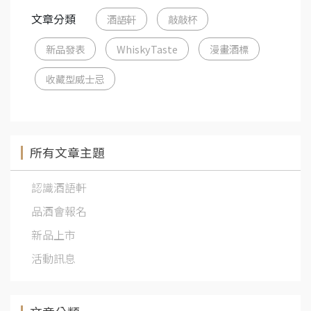
文章分類
酒語軒
敲敲杯
新品發表
WhiskyTaste
漫畫酒標
收藏型威士忌
所有文章主題
認識酒語軒
品酒會報名
新品上市
活動訊息