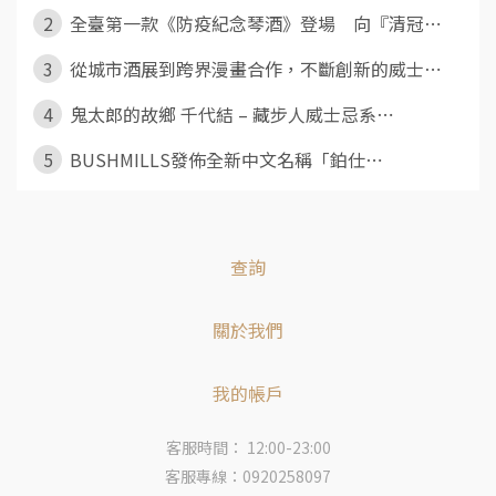
2
全臺第一款《防疫紀念琴酒》登場 向『清冠⋯
3
從城市酒展到跨界漫畫合作，不斷創新的威士⋯
4
鬼太郎的故鄉 千代結 – 藏步人威士忌系⋯
5
BUSHMILLS發佈全新中文名稱「鉑仕⋯
查詢
關於我們
我的帳戶
客服時間： 12:00-23:00
客服專線：0920258097