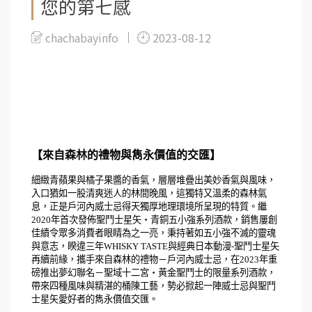
您的第七感
chachabayinfo
2023-08-12
【來自森林的禮物與雋永價值的交匯】
細緻
青蘋果與橘子果醬的香氣，層層堆疊出美妙香氣與風味，
入口猶如一股清爽迷人的林間晚風，這獨特又溫柔的森林氣
息，正是戶河內威士忌得天獨厚地理環境所呈現的特質。
繼
2020年首次發佈聖鬥士星矢
・青銅
五小強系列酒款，銷售屢創
佳績令眾多消費者眼睛為之一亮，秉持著如五小強不滅的靈魂
與意志，睽違三年WHISKY TASTE
與經典日本動漫-聖鬥士星矢
再續前緣，
攜手來
自森林的禮物－戶河內威士忌
，
在2023年重
磅推出
夢幻聯名－
聖域十二宮
・黃金聖鬥士的限量系列酒款，
帶來四種風味與精湛的桶陳工藝，勢必掀起一陣威士忌與聖鬥
士星矢愛好者的雋永價值交匯。