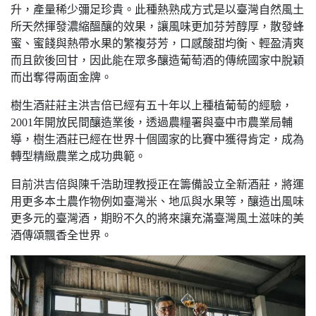
升，產量稀少彌足珍貴。此種熱熟成方式是以臺灣自然風土
所天然揮發濃縮醞釀的效果，讓風味更加芬芳醇厚，散發蜂
蜜、蜜餞與熱帶水果的繁複芬芳，口感酸甜均衡、輕盈清爽
而且飲後回甘，因此能在眾多釀造葡萄酒的傳統國家中脫穎
而出奪得兩面金牌。
樹生酒莊莊主洪吉倍已經有五十年以上種植葡萄的經驗，
2001年開放民間釀造業後，透過農糧署與臺中市農業局輔
導，樹生酒莊已經在世界十個國家的比賽中獲得肯定，成為
轉型精緻農業之成功典範。
目前洪吉倍與陳千浩助理教授正在籌備設立全新酒莊，將運
用更多本土農作物例如臺灣米、地瓜與水果等，釀造出風味
更多元的臺灣酒，期盼不久的將來讓充滿臺灣風土滋味的美
酒傳頌飄香全世界。