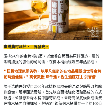
臺灣農村酒莊，世界發光。
須排5-6年的金牌埔桃酒，以金香白葡萄為原料釀造，屬於
酒精加強的強化的葡萄酒，在橡木桶內經過五年熱熟成。
❝ 扭轉地理氣候劣勢，以平凡無奇的在地品種做出世界金牌
葡萄酒佳釀。❞
高餐教授 陳千浩 x 樹生酒莊莊主 洪吉倍
陳千浩助理教授自2005年起透過農糧署的浥助與輔導改善釀
造設備，著手釀造實驗，首先以白蘭地強化酒熱熟成的方式
釀造，並儲存於橡木桶中靜待熟成。臺灣高溫氣候促成酒液
在橡木桶內自然揮發，經過5年後每個木桶僅存一半約100公