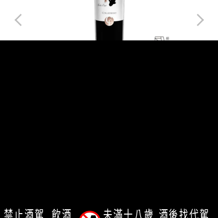
義大利 頂級特釀款「金鯉嗨」蒙塔布奇諾紅酒 *
六入送精裝木盒*
已詢價：0
NT$1800
查詢
關於我們
我的帳戶
禁止酒駕
飲酒
未滿十八歲
酒後找代駕